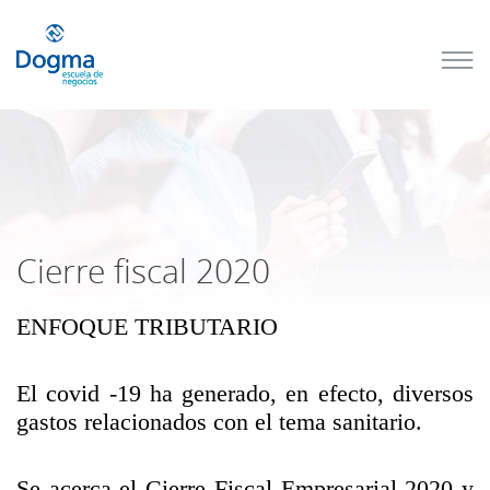
Conoce
nuestros
próximos
cursos
TRIBUTACIÓN
INTERNACIONAL
| TODO SOBRE
NO
DOMICILIADOS
Cierre fiscal 2020
ENFOQUE TRIBUTARIO
Más Cursos
El covid -19 ha generado, en efecto, diversos
gastos relacionados con el tema sanitario.
Se acerca el Cierre Fiscal Empresarial 2020 y