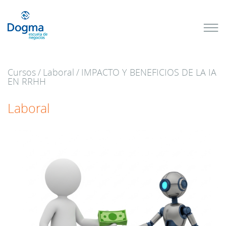
Conoce
nuestros
próximos
cursos
Cursos
/
Laboral
/
IMPACTO Y BENEFICIOS DE LA IA
TRIBUTACIÓN
EN RRHH
INTERNACIONAL
| TODO SOBRE
NO
DOMICILIADOS
Laboral
Más Cursos