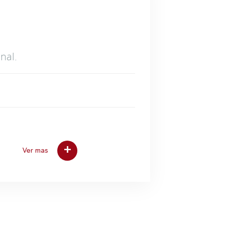
nal.
+
Ver mas