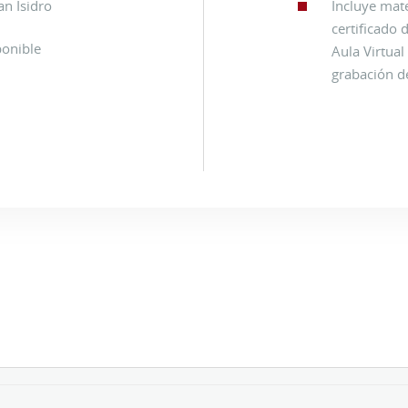
n Isidro
Incluye mate
certificado 
ponible
Aula Virtua
grabación d