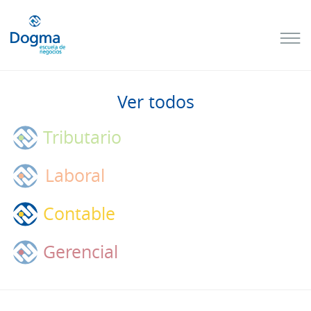
Conoce
nuestros
próximos
cursos
Ver todos
TRIBUTACIÓN
INTERNACIONAL
| TODO SOBRE
Tributario
NO
DOMICILIADOS
Laboral
Contable
Más Cursos
Gerencial