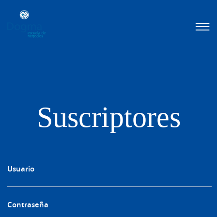
Conoce
nuestros
próximos
cursos
TRIBUTACIÓN
INTERNACIONAL
| TODO SOBRE
NO
DOMICILIADOS
Suscriptores
Más Cursos
Usuario
Contraseña