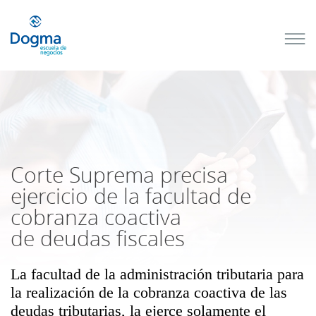
Conoce
nuestros
próximos
cursos
TRIBUTACIÓN
INTERNACIONAL
| TODO SOBRE
NO
DOMICILIADOS
Corte Suprema precisa
ejercicio de la facultad de
cobranza coactiva
Más Cursos
de deudas fiscales
La facultad de la administración tributaria para
la realización de la cobranza coactiva de las
deudas tributarias, la ejerce solamente el