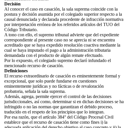
Decisión
Al conocer el caso en casación, la sala suprema coincide con la
postura y decisión asumida por el colegiado superior respecto a la
causal denunciada y declarada procedente de infracción normativa
por interpretación errónea de los referidos artículos del TUO del
Código Tributario.
A tono con ello, el supremo tribunal advierte que del expediente
correspondiente al presente caso no se aprecia ni se encuentra
acreditado que se haya expedido resolución coactiva mediante la
cual se haya imputado el pago a la administración tributaria
demandada con el producto de algún remate efectuado.
Por lo expuesto, el colegiado supremo declaró infundado el
mencionado recurso de casación.
Definiciones
El recurso extraordinario de casación es eminentemente formal y
excepcional, que solo puede fundarse en cuestiones
eminentemente jurídicas y no fácticas o de revaloración
probatoria, señala la sala suprema.
Además, agrega, permite ejercer el control de las decisiones
jurisdiccionales, así como, determinar si en dichas decisiones se ha
infringido o no las normas que garantizan el debido proceso,
traducido en el respeto de los principios que lo integran.
Por esa razón, que el artículo 384° del Código Procesal Civil
establece que el recurso de casación tiene como fines i) la
adecuada aplicación del derecho objetivo al caso concreto y ii) la