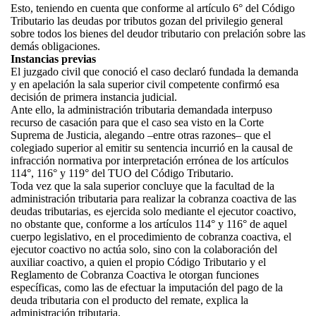
Esto, teniendo en cuenta que conforme al artículo 6° del Código
Tributario las deudas por tributos gozan del privilegio general
sobre todos los bienes del deudor tributario con prelación sobre las
demás obligaciones.
Instancias previas
El juzgado civil que conoció el caso declaró fundada la demanda
y en apelación la sala superior civil competente confirmó esa
decisión de primera instancia judicial.
Ante ello, la administración tributaria demandada interpuso
recurso de casación para que el caso sea visto en la Corte
Suprema de Justicia, alegando –entre otras razones– que el
colegiado superior al emitir su sentencia incurrió en la causal de
infracción normativa por interpretación errónea de los artículos
114°, 116° y 119° del TUO del Código Tributario.
Toda vez que la sala superior concluye que la facultad de la
administración tributaria para realizar la cobranza coactiva de las
deudas tributarias, es ejercida solo mediante el ejecutor coactivo,
no obstante que, conforme a los artículos 114° y 116° de aquel
cuerpo legislativo, en el procedimiento de cobranza coactiva, el
ejecutor coactivo no actúa solo, sino con la colaboración del
auxiliar coactivo, a quien el propio Código Tributario y el
Reglamento de Cobranza Coactiva le otorgan funciones
específicas, como las de efectuar la imputación del pago de la
deuda tributaria con el producto del remate, explica la
administración tributaria.