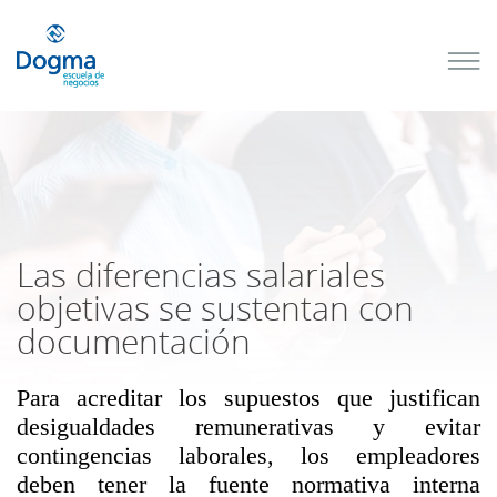
Conoce
nuestros
próximos
cursos
TRIBUTACIÓN
INTERNACIONAL
| TODO SOBRE
NO
DOMICILIADOS
Las diferencias salariales
objetivas se sustentan con
documentación
Más Cursos
Para acreditar los supuestos que justifican
desigualdades remunerativas y evitar
contingencias laborales, los empleadores
deben tener la fuente normativa interna