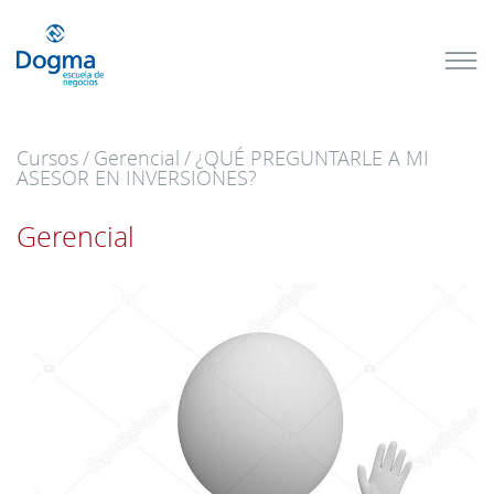
Conoce
nuestros
próximos
cursos
Cursos
/
Gerencial
/
¿QUÉ PREGUNTARLE A MI
TRIBUTACIÓN
ASESOR EN INVERSIONES?
INTERNACIONAL
| TODO SOBRE
NO
DOMICILIADOS
Gerencial
Más Cursos