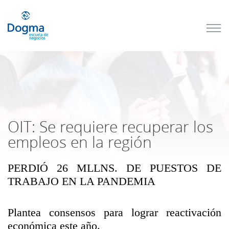
Conoce
nuestros
próximos
cursos
TRIBUTACIÓN
INTERNACIONAL
| TODO SOBRE
NO
DOMICILIADOS
OIT: Se requiere recuperar los
empleos en la región
PERDIÓ 26 MLLNS. DE PUESTOS DE
Más Cursos
TRABAJO EN LA PANDEMIA
Plantea consensos para lograr reactivación
económica este año.