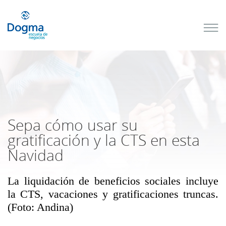
Conoce
nuestros
próximos
cursos
TRIBUTACIÓN
INTERNACIONAL
| TODO SOBRE
NO
DOMICILIADOS
Sepa cómo usar su
gratificación y la CTS en esta
Navidad
Más Cursos
La liquidación de beneficios sociales incluye
la CTS, vacaciones y gratificaciones truncas.
(Foto: Andina)