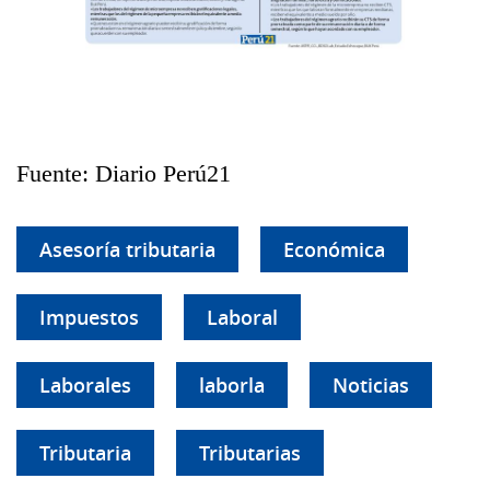
Fuente: Diario Perú21
Asesoría tributaria
Económica
Impuestos
Laboral
Laborales
laborla
Noticias
Tributaria
Tributarias