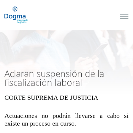
Conoce
nuestros
próximos
cursos
TRIBUTACIÓN
INTERNACIONAL
| TODO SOBRE
NO
DOMICILIADOS
Aclaran suspensión de la
fiscalización laboral
CORTE SUPREMA DE JUSTICIA
Más Cursos
Actuaciones no podrán llevarse a cabo si
existe un proceso en curso.