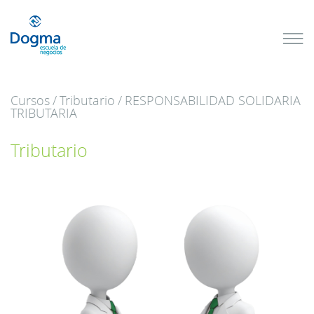
Conoce
nuestros
próximos
cursos
Cursos
/
Tributario
/
RESPONSABILIDAD SOLIDARIA
TRIBUTACIÓN
TRIBUTARIA
INTERNACIONAL
| TODO SOBRE
NO
DOMICILIADOS
Tributario
Más Cursos