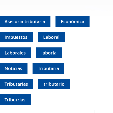
Asesoría tributaria
Económica
Impuestos
Laboral
Laborales
laborla
Noticias
Tributaria
Tributarias
tributario
Tributrias