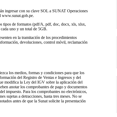
berán ingresar con su clave SOL a SUNAT Operaciones
nal www.sunat.gob.pe.
 tipos de formatos (pdf/A, pdf, doc, docx, xls, xlsx,
b cada uno y un total de 5GB.
resenten en la tramitación de los procedimientos
 información, devoluciones, control móvil, reclamación
ezca los medios, formas y condiciones para que los
formación del Registro de Ventas e Ingresos y del
e modifica la Ley del IGV sobre la aplicación del
s deben anotar los comprobantes de pago y documentos
del impuesto. Para los comprobantes no electrónicos,
es sujetas a detracciones, hasta tres meses. No se
notados antes de que la Sunat solicite la presentación