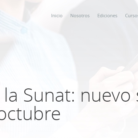
Inicio
Nosotros
Ediciones
Curso
os
s
 la Sunat: nuevo
ODO SOBRE
 octubre