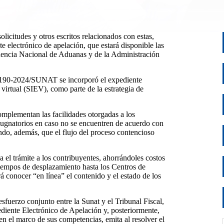
licitudes y otros escritos relacionados con estas,
e electrónico de apelación, que estará disponible las
ndencia Nacional de Aduanas y de la Administración
° 190-2024/SUNAT se incorporó el expediente
 virtual (SIEV), como parte de la estrategia de
omplementan las facilidades otorgadas a los
pugnatorios en caso no se encuentren de acuerdo con
zando, además, que el flujo del proceso contencioso
ca el trámite a los contribuyentes, ahorrándoles costos
iempos de desplazamiento hasta los Centros de
rá conocer “en línea” el contenido y el estado de los
esfuerzo conjunto entre la Sunat y el Tribunal Fiscal,
ediente Electrónico de Apelación y, posteriormente,
en el marco de sus competencias, emita al resolver el