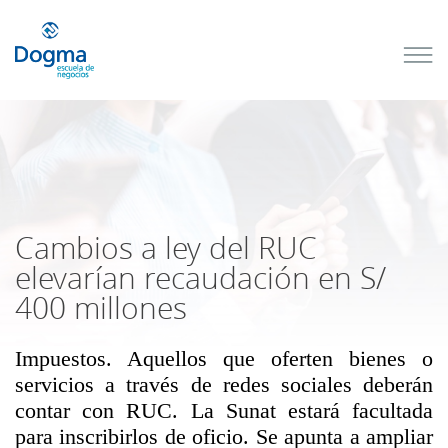
Conoce
nuestros
próximos
cursos
TRIBUTACIÓN
INTERNACIONAL
| TODO SOBRE
NO
DOMICILIADOS
Cambios a ley del RUC
elevarían recaudación en S/
400 millones
Más Cursos
Impuestos. Aquellos que oferten bienes o
servicios a través de redes sociales deberán
contar con RUC. La Sunat estará facultada
para inscribirlos de oficio. Se apunta a ampliar