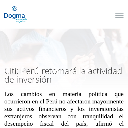
Conoce
nuestros
próximos
cursos
TRIBUTACIÓN
INTERNACIONAL
| TODO SOBRE
NO
DOMICILIADOS
Citi: Perú retomará la actividad
de inversión
Los cambios en materia política que
Más Cursos
ocurrieron en el Perú no afectaron mayormente
sus activos financieros y los inversionistas
extranjeros observan con tranquilidad el
desempeño fiscal del país, afirmó el