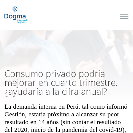
Conoce
nuestros
próximos
cursos
TRIBUTACIÓN
INTERNACIONAL
| TODO SOBRE
NO
DOMICILIADOS
Consumo privado podría
mejorar en cuarto trimestre,
¿ayudaría a la cifra anual?
Más Cursos
La demanda interna en Perú, tal como informó
Gestión, estaría próximo a alcanzar su peor
resultado en 14 años (sin contar el resultado
del 2020, inicio de la pandemia del covid-19),