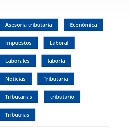
Asesoría tributaria
Económica
Impuestos
Laboral
Laborales
laborla
Noticias
Tributaria
Tributarias
tributario
Tributrias