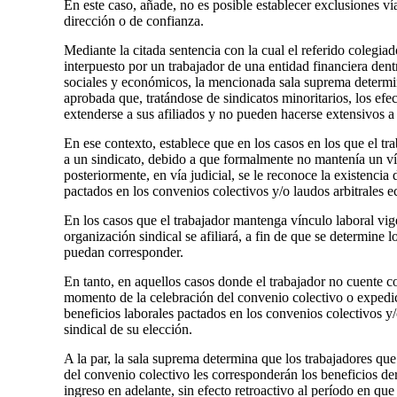
En este caso, añade, no es posible establecer exclusiones ví
dirección o de confianza.
Mediante la citada sentencia con la cual el referido colegi
interpuesto por un trabajador de una entidad financiera dent
sociales y económicos, la mencionada sala suprema determin
aprobada que, tratándose de sindicatos minoritarios, los ef
extenderse a sus afiliados y no pueden hacerse extensivos a 
En ese contexto, establece que en los casos en los que el tr
a un sindicato, debido a que formalmente no mantenía un ví
posteriormente, en vía judicial, se le reconoce la existencia 
pactados en los convenios colectivos y/o laudos arbitrales
En los casos que el trabajador mantenga vínculo laboral vig
organización sindical se afiliará, a fin de que se determine l
puedan corresponder.
En tanto, en aquellos casos donde el trabajador no cuente c
momento de la celebración del convenio colectivo o expedici
beneficios laborales pactados en los convenios colectivos y/
sindical de su elección.
A la par, la sala suprema determina que los trabajadores que
del convenio colectivo les corresponderán los beneficios de
ingreso en adelante, sin efecto retroactivo al período en que