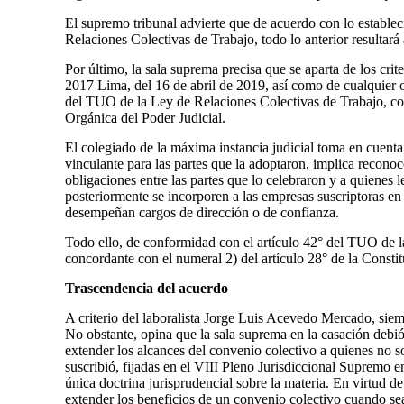
El supremo tribunal advierte que de acuerdo con lo establec
Relaciones Colectivas de Trabajo, todo lo anterior resultará 
Por último, la sala suprema precisa que se aparta de los cri
2017 Lima, del 16 de abril de 2019, así como de cualquier otr
del TUO de la Ley de Relaciones Colectivas de Trabajo, co
Orgánica del Poder Judicial.
El colegiado de la máxima instancia judicial toma en cuenta
vinculante para las partes que la adoptaron, implica recono
obligaciones entre las partes que lo celebraron y a quienes l
posteriormente se incorporen a las empresas suscriptoras e
desempeñan cargos de dirección o de confianza.
Todo ello, de conformidad con el artículo 42° del TUO de l
concordante con el numeral 2) del artículo 28° de la Constit
Trascendencia del acuerdo
A criterio del laboralista Jorge Luis Acevedo Mercado, siem
No obstante, opina que la sala suprema en la casación debió
extender los alcances del convenio colectivo a quienes no so
suscribió, fijadas en el VIII Pleno Jurisdiccional Supremo e
única doctrina jurisprudencial sobre la materia. En virtud d
extender los beneficios de un convenio colectivo cuando sea