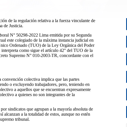
ión de la regulación relativa a la fuerza vinculante de
a de Justicia.
Laboral N° 50298-2022 Lima emitida por su Segunda
ual este colegiado de la máxima instancia judicial en
to Único Ordenado (TUO) de la Ley Orgánica del Poder
interpreta como sigue el artículo 42° del TUO de la
ecreto Supremo N° 010-2003-TR, concordante con el
la convención colectiva implica que las partes
ndo o excluyendo trabajadores, pero, teniendo en
colectivo a aquellos que se encuentran expresamente
olectivo a quienes no son integrantes de la
 por sindicatos que agrupan a la mayoría absoluta de
í alcanzan a la totalidad de estos, aunque no estén
 supremo tribunal.