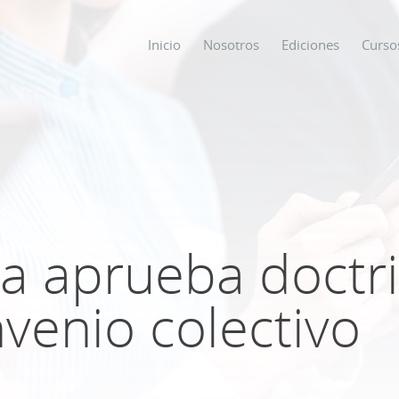
Inicio
Nosotros
Ediciones
Curso
os
s
a aprueba doctr
ODO SOBRE
nvenio colectivo