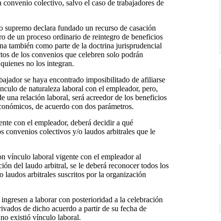
a convenio colectivo, salvo el caso de trabajadores de
ado supremo declara fundado un recurso de casación
ro de un proceso ordinario de reintegro de beneficios
a también como parte de la doctrina jurisprudencial
ectos de los convenios que celebren solo podrán
quienes no los integran.
abajador se haya encontrado imposibilitado de afiliarse
nculo de naturaleza laboral con el empleador, pero,
de una relación laboral, será acreedor de los beneficios
 económicos, de acuerdo con dos parámetros.
ente con el empleador, deberá decidir a qué
os convenios colectivos y/o laudos arbitrales que le
on vínculo laboral vigente con el empleador al
ón del laudo arbitral, se le deberá reconocer todos los
o laudos arbitrales suscritos por la organización
 ingresen a laborar con posterioridad a la celebración
rivados de dicho acuerdo a partir de su fecha de
 no existió vínculo laboral.