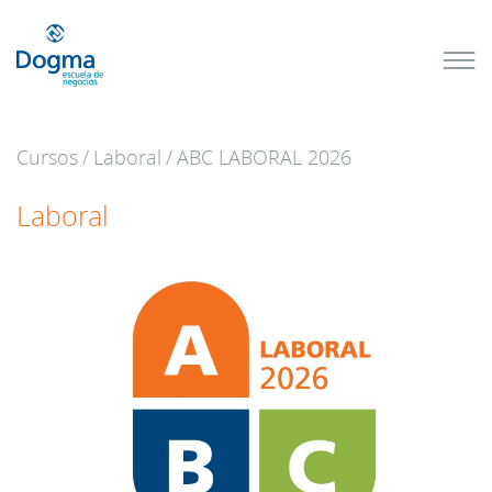
Conoce
nuestros
próximos
cursos
Cursos
/
Laboral
/
ABC LABORAL 2026
TRIBUTACIÓN
INTERNACIONAL
| TODO SOBRE
Laboral
NO
DOMICILIADOS
Más Cursos