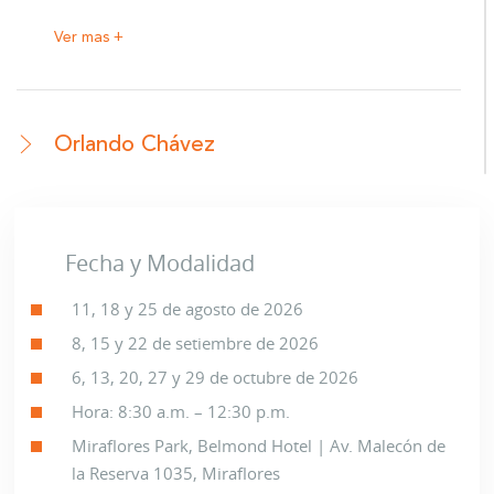
Ver mas +
Orlando Chávez
Sub Gerente de RRHH y Nóminas de Siglo
PBO
Ver mas +
Fecha y Modalidad
11, 18 y 25 de agosto de 2026
8, 15 y 22 de setiembre de 2026
María Haydee Zegarra
6, 13, 20, 27 y 29 de octubre de 2026
Socia de Rebaza, Alcázar & De las Casas
Hora: 8:30 a.m. – 12:30 p.m.
Miraflores Park, Belmond Hotel | Av. Malecón de
Ver mas +
la Reserva 1035, Miraflores