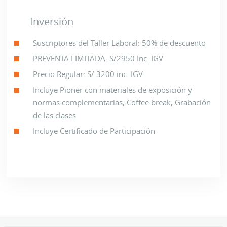
Inversión
José Balta Varillas
Suscriptores del Taller Laboral: 50% de descuento
Socio del Estudio Rodrigo, Elías y
PREVENTA LIMITADA: S/2950 Inc. IGV
Medrano, Abogados
Precio Regular: S/ 3200 inc. IGV
Ver mas +
Incluye Pioner con materiales de exposición y
normas complementarias, Coffee break, Grabación
de las clases
Ricardo Herrera Vásquez
Incluye Certificado de Participación
Socio Principal del Estudio Muñiz, Olaya,
Meléndez, Castro, Ono, & Herrera
Abogados.
Ver mas +