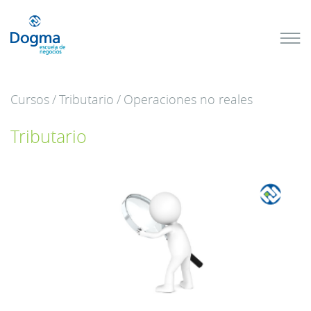
Conoce
nuestros
próximos
cursos
Cursos
/
Tributario
/
Operaciones no reales
TRIBUTACIÓN
INTERNACIONAL
| TODO SOBRE
Tributario
NO
DOMICILIADOS
Más Cursos