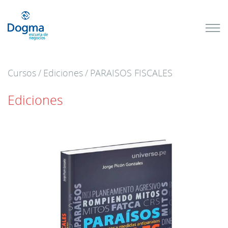
Conoce
nuestros
próximos
cursos
Cursos
/
Ediciones
/
PARAISOS FISCALES
TRIBUTACIÓN
INTERNACIONAL
| TODO SOBRE
Ediciones
NO
DOMICILIADOS
Más Cursos