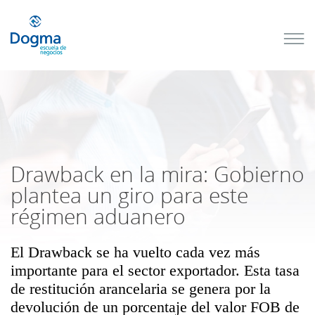
Conoce
nuestros
próximos
cursos
TRIBUTACIÓN
INTERNACIONAL
| TODO SOBRE
NO
DOMICILIADOS
Drawback en la mira: Gobierno
plantea un giro para este
régimen aduanero
Más Cursos
El Drawback se ha vuelto cada vez más
importante para el sector exportador. Esta tasa
de restitución arancelaria se genera por la
devolución de un porcentaje del valor FOB de