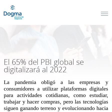
Conoce
nuestros
próximos
cursos
TRIBUTACIÓN
INTERNACIONAL
| TODO SOBRE
NO
DOMICILIADOS
El 65% del PBI global se
digitalizará al 2022
La pandemia obligó a las empresas y
Más Cursos
consumidores a utilizar plataformas digitales
para actividades cotidianas, como estudiar,
trabajar y hacer compras, pero las tecnologías
siguen ganando terreno y evolucionando hacia