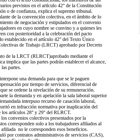
rios previstos en el artículo 42° de la Constitución
ón o de confianza, explica el supremo tribunal.
lante de la convención colectiva, en el ámbito de lo
imiento de negociación y estipulados en el convenio
rabajadores en cuyo nombre se convino y a quienes les
ren con posterioridad a la celebración del pacto
lo establecido en el artículo 42° del Texto Único
olectivas de Trabajo (LRCT) aprobado por Decreto
lamento de la LRCT (RLRCT)aprobado mediante el
a implica que las partes podrán establecer el alcance,
las partes.
l interpone una demanda para que se le paguen
mpensación por tiempo de servicios, diferencial de
 que se ordene la nivelación de su remuneración.
arte la demanda y en apelación la sala laboral superior
 demandada interpuso recurso de casación laboral,
currió en infracción normativa por inaplicación del
 los artículos 28° y 29° del RLRCT.
los convenios colectivos presentados por la
os corresponden solo a los trabajadores afiliados al
e afiliada no le corresponden esos beneficios.
culó por contratos administrativos de servicios (CAS),