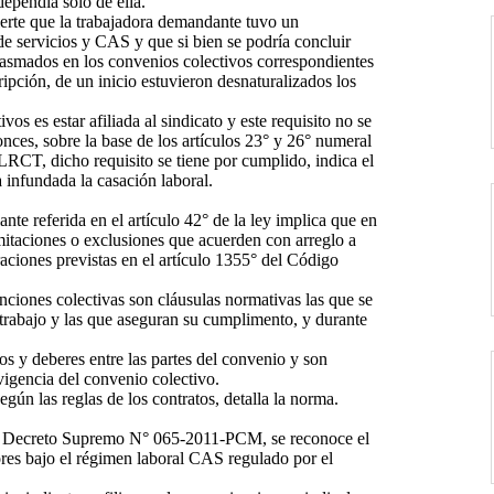
dependía solo de ella.
ierte que la trabajadora demandante tuvo un
 de servicios y CAS y que si bien se podría concluir
lasmados en los convenios colectivos correspondientes
ipción, de un inicio estuvieron desnaturalizados los
ivos es estar afiliada al sindicato y este requisito no se
nces, sobre la base de los artículos 23° y 26° numeral
 LRCT, dicho requisito se tiene por cumplido, indica el
 infundada la casación laboral.
te referida en el artículo 42° de la ley implica que en
limitaciones o exclusiones que acuerden con arreglo a
eraciones previstas en el artículo 1355° del Código
ciones colectivas son cláusulas normativas las que se
 trabajo y las que aseguran su cumplimento, y durante
os y deberes entre las partes del convenio y son
 vigencia del convenio colectivo.
egún las reglas de los contratos, detalla la norma.
del Decreto Supremo N° 065-2011-PCM, se reconoce el
dores bajo el régimen laboral CAS regulado por el