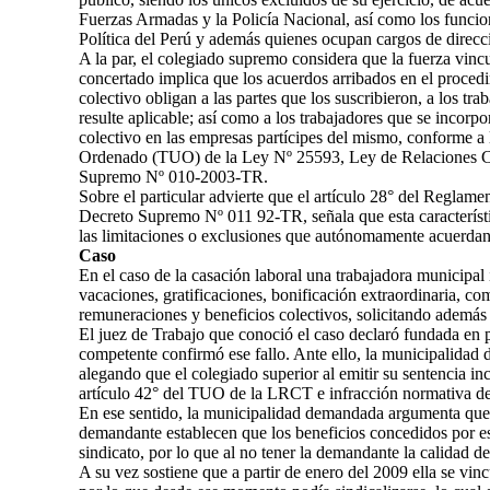
Fuerzas Armadas y la Policía Nacional, así como los funciona
Política del Perú y además quienes ocupan cargos de direcci
A la par, el colegiado supremo considera que la fuerza vincu
concertado implica que los acuerdos arribados en el proced
colectivo obligan a las partes que los suscribieron, a los t
resulte aplicable; así como a los trabajadores que se incorpo
colectivo en las empresas partícipes del mismo, conforme a 
Ordenado (TUO) de la Ley Nº 25593, Ley de Relaciones C
Supremo Nº 010-2003-TR.
Sobre el particular advierte que el artículo 28° del Reg
Decreto Supremo Nº 011 92-TR, señala que esta característic
las limitaciones o exclusiones que autónomamente acuerdan 
Caso
En el caso de la casación laboral una trabajadora municipa
vacaciones, gratificaciones, bonificación extraordinaria, co
remuneraciones y beneficios colectivos, solicitando además
El juez de Trabajo que conoció el caso declaró fundada en p
competente confirmó ese fallo. Ante ello, la municipalidad
alegando que el colegiado superior al emitir su sentencia in
artículo 42° del TUO de la LRCT e infracción normativa de
En ese sentido, la municipalidad demandada argumenta que 
demandante establecen que los beneficios concedidos por est
sindicato, por lo que al no tener la demandante la calidad d
A su vez sostiene que a partir de enero del 2009 ella se vin