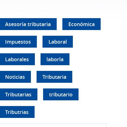
Asesoría tributaria
Económica
Impuestos
Laboral
Laborales
laborla
Noticias
Tributaria
Tributarias
tributario
Tributrias