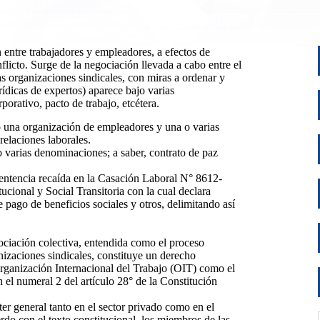
 entre trabajadores y empleadores, a efectos de
flicto. Surge de la negociación llevada a cabo entre el
 organizaciones sindicales, con miras a ordenar y
urídicas de expertos) aparece bajo varias
porativo, pacto de trabajo, etcétera.
o una organización de empleadores y una o varias
relaciones laborales.
o varias denominaciones; a saber, contrato de paz
sentencia recaída en la Casación Laboral N° 8612-
ional y Social Transitoria con la cual declara
 pago de beneficios sociales y otros, delimitando así
gociación colectiva, entendida como el proceso
anizaciones sindicales, constituye un derecho
rganización Internacional del Trabajo (OIT) como el
el numeral 2 del artículo 28° de la Constitución
ter general tanto en el sector privado como en el
erdo con el texto constitucional, los miembros de las