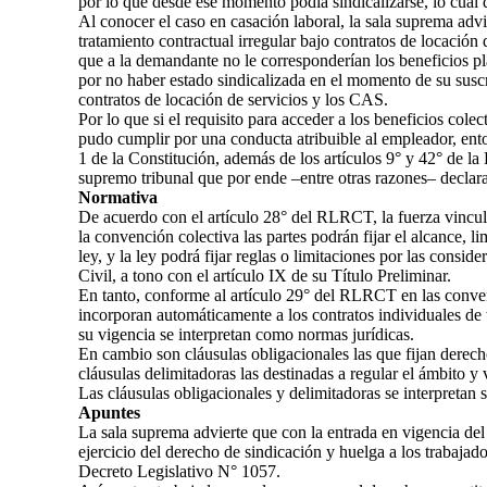
por lo que desde ese momento podía sindicalizarse, lo cual 
Al conocer el caso en casación laboral, la sala suprema adv
tratamiento contractual irregular bajo contratos de locación
que a la demandante no le corresponderían los beneficios p
por no haber estado sindicalizada en el momento de su suscr
contratos de locación de servicios y los CAS.
Por lo que si el requisito para acceder a los beneficios colect
pudo cumplir por una conducta atribuible al empleador, ento
1 de la Constitución, además de los artículos 9° y 42° de la
supremo tribunal que por ende –entre otras razones– declara
Normativa
De acuerdo con el artículo 28° del RLRCT, la fuerza vinculan
la convención colectiva las partes podrán fijar el alcance, 
ley, y la ley podrá fijar reglas o limitaciones por las consid
Civil, a tono con el artículo IX de su Título Preliminar.
En tanto, conforme al artículo 29° del RLRCT en las conven
incorporan automáticamente a los contratos individuales de
su vigencia se interpretan como normas jurídicas.
En cambio son cláusulas obligacionales las que fijan derech
cláusulas delimitadoras las destinadas a regular el ámbito y
Las cláusulas obligacionales y delimitadoras se interpretan s
Apuntes
La sala suprema advierte que con la entrada en vigencia 
ejercicio del derecho de sindicación y huelga a los trabaja
Decreto Legislativo N° 1057.