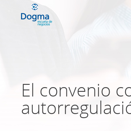
Conoce nuestr
próximos curso
El convenio c
TRIBUTACIÓN INTERNACIONAL | T
NO DOMICILIADOS
autorregulaci
Más Cursos