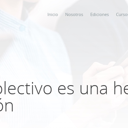
Inicio
Nosotros
Ediciones
Curso
os
s
olectivo es una 
ODO SOBRE
ón