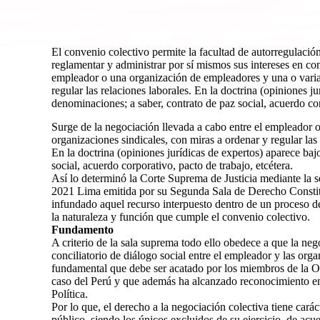
El convenio colectivo permite la facultad de autorregulación
reglamentar y administrar por sí mismos sus intereses en con
empleador o una organización de empleadores y una o varias
regular las relaciones laborales. En la doctrina (opiniones j
denominaciones; a saber, contrato de paz social, acuerdo cor
Surge de la negociación llevada a cabo entre el empleador 
organizaciones sindicales, con miras a ordenar y regular las 
En la doctrina (opiniones jurídicas de expertos) aparece baj
social, acuerdo corporativo, pacto de trabajo, etcétera.
Así lo determinó la Corte Suprema de Justicia mediante la 
2021 Lima emitida por su Segunda Sala de Derecho Constituc
infundado aquel recurso interpuesto dentro de un proceso de
la naturaleza y función que cumple el convenio colectivo.
Fundamento
A criterio de la sala suprema todo ello obedece a que la ne
conciliatorio de diálogo social entre el empleador y las org
fundamental que debe ser acatado por los miembros de la O
caso del Perú y que además ha alcanzado reconocimiento en 
Política.
Por lo que, el derecho a la negociación colectiva tiene carác
público, siendo los únicos excluidos de su ejercicio, de acu