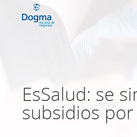
Conoce nuestr
próximos curso
EsSalud: se s
TRIBUTACIÓN INTERNACIONAL | T
NO DOMICILIADOS
subsidios por 
Más Cursos