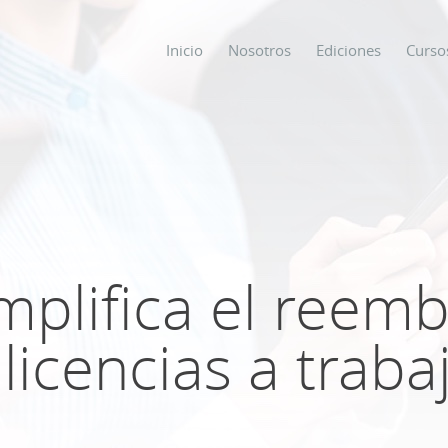
Inicio
Nosotros
Ediciones
Curso
os
s
implifica el reem
ODO SOBRE
licencias a trab