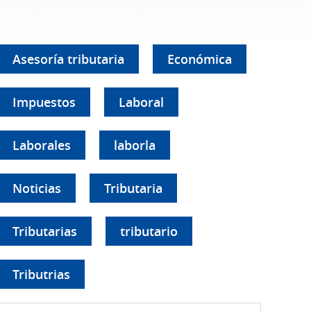
Asesoría tributaria
Económica
Impuestos
Laboral
Laborales
laborla
Noticias
Tributaria
Tributarias
tributario
Tributrias