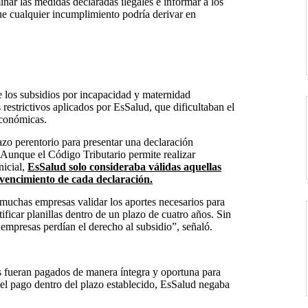
ar las medidas declaradas ilegales e informar a los
e cualquier incumplimiento podría derivar en
e los subsidios por incapacidad y maternidad
 restrictivos aplicados por EsSalud, que dificultaban el
económicas.
azo perentorio para presentar una declaración
d. Aunque el Código Tributario permite realizar
nicial,
EsSalud solo consideraba válidas aquellas
e vencimiento de cada declaración.
muchas empresas validar los aportes necesarios para
ificar planillas dentro de un plazo de cuatro años. Sin
s empresas perdían el derecho al subsidio”
, señaló.
es fueran pagados de manera íntegra y oportuna para
el pago dentro del plazo establecido, EsSalud negaba