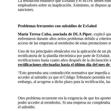
La resolución establece que EsSalud y el MTPE deben elimin
empleadores sobre su inaplicación. Asimismo, se dispuso qu
sanciones.
Problemas frecuentes con subsidios de EsSalud
María Teresa Cuba, asociada de DLA Piper
, explicó qu
enfrentaron durante años serios problemas debido a criterios
acceso de las empresas al reembolso de estas prestaciones 
Uno de los principales obstáculos era la aplicación de un pl
rectificatoria de la planilla electrónica por parte de EsSalu
rectificaciones hasta cuatro años después de la declaración i
rectificaciones efectuadas hasta el último día del mes d
“Esto generaba una contradicción normativa que impedía a 
acceder al subsidio ya que el Código Tributario permitía rect
embargo, al acogerse a dicho plazo para la rectificación, la
Otro problema recurrente era la exigencia de que los aport
poder acceder al reembolso. Si una empresa no completaba 
el subsidio.