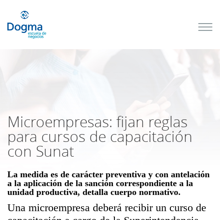
Conoce
nuestros
próximos
cursos
TRIBUTACIÓN
INTERNACIONAL
| TODO SOBRE
NO
DOMICILIADOS
Microempresas: fijan reglas
para cursos de capacitación
con Sunat
Más Cursos
La medida es de carácter preventiva y con antelación
a la aplicación de la sanción correspondiente a la
unidad productiva, detalla cuerpo normativo.
Una microempresa deberá recibir un curso de