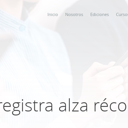
Inicio
Nosotros
Ediciones
Curso
os
s
ODO SOBRE
egistra alza réc