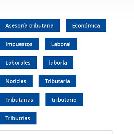
Asesoría tributaria
Económica
Impuestos
Laboral
Laborales
laborla
Noticias
Tributaria
Tributarias
tributario
Tributrias