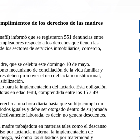
umplimientos de los derechos de las madres
afil) informó que se registraron 551 denuncias entre
empleadores respecto a los derechos que tienen las
e los sectores de servicios inmobiliarios, comercio,
adre, que se celebra este domingo 10 de mayo.
como mecanismo de conciliación de la vida familiar y
res deben promover el uso del lactario institucional,
sibilización.
do para la implementación del lactario. Esta obligación
oras en edad fértil, comprendida entre los 15 a 49
derecho a una hora diaria hasta que su hijo cumpla un
iodos iguales y debe ser otorgado dentro de su jornada
efectivamente laborada, es decir, no genera descuentos.
a madre trabajadora en materias tales como el descanso
miso por lactancia materna, la implementación de
e riesgo, así como los subsidios por maternidad y