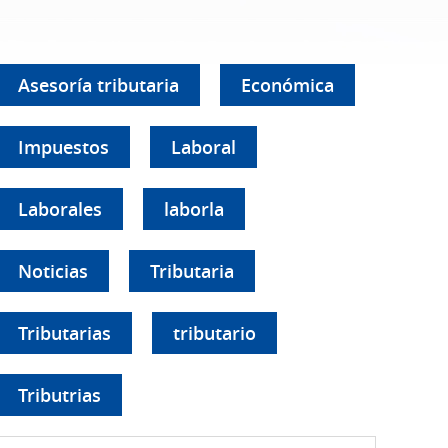
Asesoría tributaria
Económica
Impuestos
Laboral
Laborales
laborla
Noticias
Tributaria
Tributarias
tributario
Tributrias