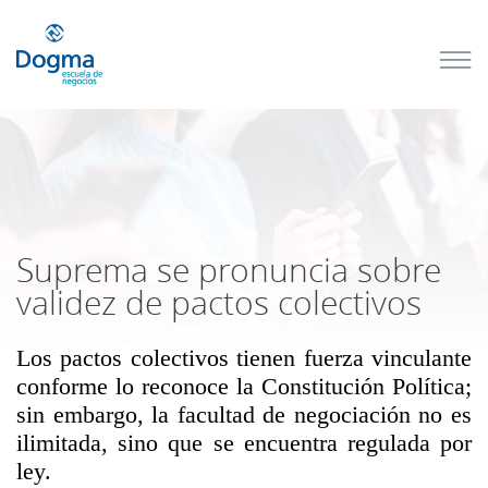
Conoce
nuestros
próximos
cursos
TRIBUTACIÓN
INTERNACIONAL
| TODO SOBRE
NO
DOMICILIADOS
Suprema se pronuncia sobre
validez de pactos colectivos
Los pactos colectivos tienen fuerza vinculante
Más Cursos
conforme lo reconoce la Constitución Política;
sin embargo, la facultad de negociación no es
ilimitada, sino que se encuentra regulada por
ley.