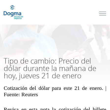
Conoce
nuestros
próximos
cursos
TRIBUTACIÓN
INTERNACIONAL
| TODO SOBRE
NO
DOMICILIADOS
Tipo de cambio: Precio del
dólar durante la mañana de
hoy, jueves 21 de enero
Más Cursos
Cotización del dólar para este 21 de enero. |
Fuente: Reuters
Revisa en esta nota la cotización del billete