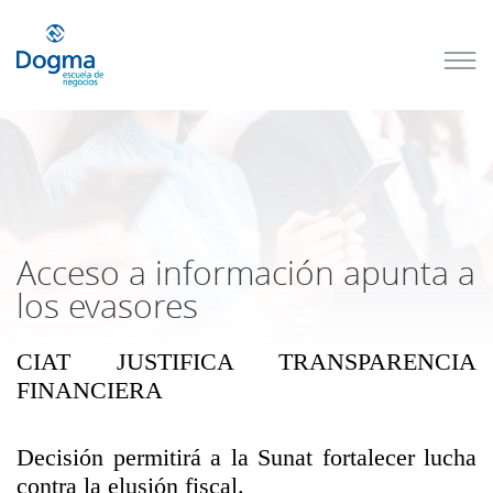
Conoce
nuestros
próximos
cursos
TRIBUTACIÓN
INTERNACIONAL
| TODO SOBRE
NO
DOMICILIADOS
Acceso a información apunta a
los evasores
CIAT JUSTIFICA TRANSPARENCIA
Más Cursos
FINANCIERA
Decisión permitirá a la Sunat fortalecer lucha
contra la elusión fiscal.