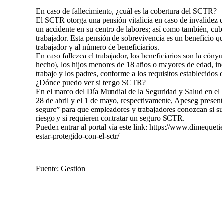
En caso de fallecimiento, ¿cuál es la cobertura del SCTR?
El SCTR otorga una pensión vitalicia en caso de invalidez d
un accidente en su centro de labores; así como también, cubr
trabajador. Esta pensión de sobrevivencia es un beneficio q
trabajador y al número de beneficiarios.
En caso fallezca el trabajador, los beneficiarios son la cón
hecho), los hijos menores de 18 años o mayores de edad, in
trabajo y los padres, conforme a los requisitos establecidos 
¿Dónde puedo ver si tengo SCTR?
En el marco del Día Mundial de la Seguridad y Salud en el T
28 de abril y el 1 de mayo, respectivamente, Apeseg presen
seguro” para que empleadores y trabajadores conozcan si su
riesgo y si requieren contratar un seguro SCTR.
Pueden entrar al portal vía este link: https://www.dimequet
estar-protegido-con-el-sctr/
Fuente: Gestión