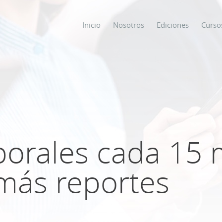
Inicio
Nosotros
Ediciones
Curso
os
s
borales cada 15 
ODO SOBRE
más reportes