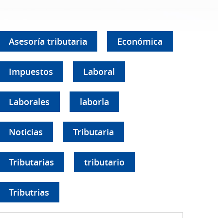
Asesoría tributaria
Económica
Impuestos
Laboral
Laborales
laborla
Noticias
Tributaria
Tributarias
tributario
Tributrias