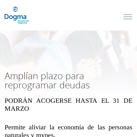
Conoce
nuestros
próximos
cursos
TRIBUTACIÓN
INTERNACIONAL
| TODO SOBRE
NO
DOMICILIADOS
Amplían plazo para
reprogramar deudas
PODRÁN ACOGERSE HASTA EL 31 DE
Más Cursos
MARZO
Permite aliviar la economía de las personas
naturales y mypes.