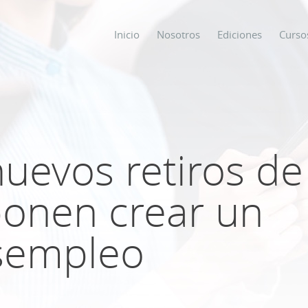
Inicio
Nosotros
Ediciones
Curso
os
s
uevos retiros de 
ponen crear un
ODO SOBRE
sempleo