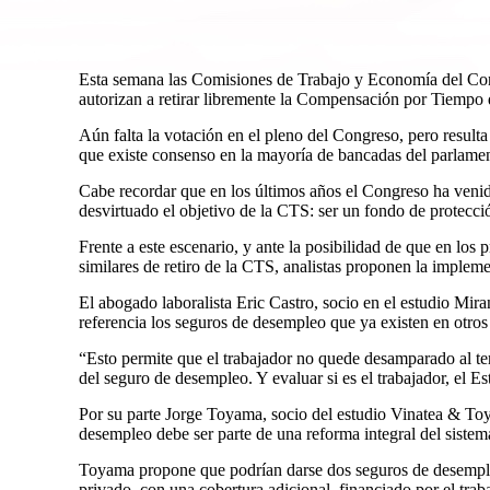
Esta semana las Comisiones de Trabajo y Economía del Co
autorizan a retirar libremente la Compensación por Tiempo 
Aún falta la votación en el pleno del Congreso, pero resulta
que existe consenso en la mayoría de bancadas del parlame
Cabe recordar que en los últimos años el Congreso ha venid
desvirtuado el objetivo de la CTS: ser un fondo de protecci
Frente a este escenario, y ante la posibilidad de que en lo
similares de retiro de la CTS, analistas proponen la imple
El abogado laboralista Eric Castro, socio en el estudio M
referencia los seguros de desempleo que ya existen en otros
“Esto permite que el trabajador no quede desamparado al term
del seguro de desempleo. Y evaluar si es el trabajador, el Es
Por su parte Jorge Toyama, socio del estudio Vinatea & To
desempleo debe ser parte de una reforma integral del sistem
Toyama propone que podrían darse dos seguros de desempleo
privado, con una cobertura adicional, financiado por el trab