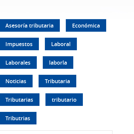
Asesoría tributaria
Económica
Impuestos
Laboral
Laborales
laborla
Noticias
Tributaria
Tributarias
tributario
Tributrias