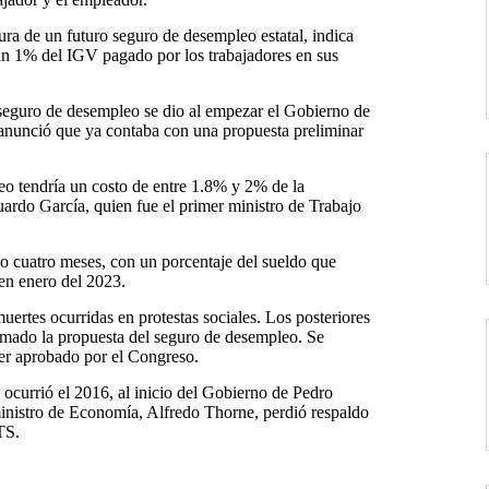
tura de un futuro seguro de desempleo estatal, indica
 un 1% del IGV pagado por los trabajadores en sus
 seguro de desempleo se dio al empezar el Gobierno de
o anunció que ya contaba con una propuesta preliminar
eo tendría un costo de entre 1.8% y 2% de la
ardo García, quien fue el primer ministro de Trabajo
 o cuatro meses, con un porcentaje del sueldo que
 en enero del 2023.
uertes ocurridas en protestas sociales. Los posteriores
omado la propuesta del seguro de desempleo. Se
 ser aprobado por el Congreso.
ocurrió el 2016, al inicio del Gobierno de Pedro
inistro de Economía, Alfredo Thorne, perdió respaldo
TS.