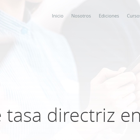
Inicio
Nosotros
Ediciones
Curso
os
s
ODO SOBRE
tasa directriz e