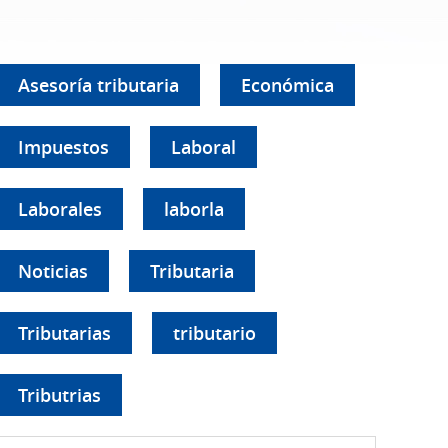
Asesoría tributaria
Económica
Impuestos
Laboral
Laborales
laborla
Noticias
Tributaria
Tributarias
tributario
Tributrias