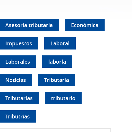
Asesoría tributaria
Económica
Impuestos
Laboral
Laborales
laborla
Noticias
Tributaria
Tributarias
tributario
Tributrias