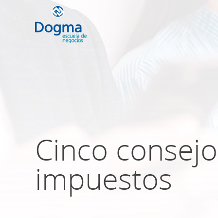
Conoce nuestr
próximos curso
Cinco consejo
TRIBUTACIÓN INTERNACIONAL | T
NO DOMICILIADOS
impuestos
Más Cursos