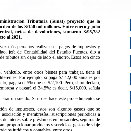
nistración Tributaria (
Sunat
) proyectó que la
rden de los S/150 mil millones. Entre enero y julio
Central, netos de devoluciones, sumaron S/95,782
cto al 2021.
 vez más peruanos realizan sus pagos de impuestos y
lgo, jefa de Contabilidad del Estudio Fuentes, dio a
 tributos sin dejar de lado el ahorro. Estos son cinco
, vehículo, entre otros bienes para trabajar, tiene el
iferentes. Por ejemplo, si paga S/ 42,000 anuales por
to, pagará el 5% que es S/2,100. Pero, si no declara,
empresa y pagará el 34.5%; es decir, S/15,000, señala
larar un sueldo. Si no se hace este procedimiento, se
ción de impuestos, estos son algunos gastos que se
 asociación y membresías, suscripciones periódicas a
s de interés sobre préstamos empresariales, seguros de
para proporcionar productos y servicios, gastos de viaje
vicios jurídicos y contables, entre otros.