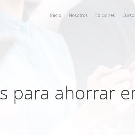
Inicio
Nosotros
Ediciones
Curso
os
s
s para ahorrar e
ODO SOBRE