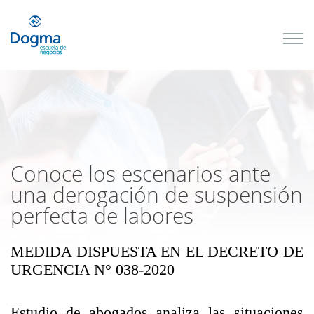
Conoce
nuestros
próximos
cursos
TRIBUTACIÓN
INTERNACIONAL
| TODO SOBRE
NO
DOMICILIADOS
Conoce los escenarios ante
una derogación de suspensión
perfecta de labores
Más Cursos
MEDIDA DISPUESTA EN EL DECRETO DE
URGENCIA N° 038-2020
Estudio de abogados analiza las situaciones