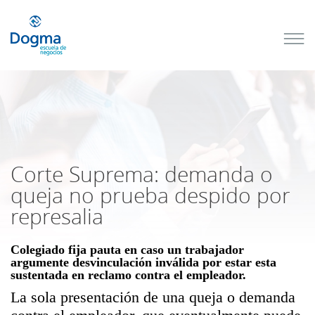
Conoce
nuestros
próximos
cursos
TRIBUTACIÓN
INTERNACIONAL
| TODO SOBRE
NO
DOMICILIADOS
Corte Suprema: demanda o
queja no prueba despido por
represalia
Más Cursos
Colegiado fija pauta en caso un trabajador
argumente desvinculación inválida por estar esta
sustentada en reclamo contra el empleador.
La sola presentación de una queja o demanda