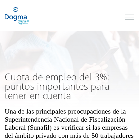
Conoce
nuestros
próximos
cursos
TRIBUTACIÓN
INTERNACIONAL
| TODO SOBRE
NO
DOMICILIADOS
Cuota de empleo del 3%:
puntos importantes para
tener en cuenta
Más Cursos
Una de las principales preocupaciones de la
Superintendencia Nacional de Fiscalización
Laboral (Sunafil) es verificar si las empresas
del ámbito privado con más de 50 trabajadores