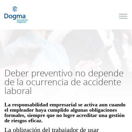
Conoce
nuestros
próximos
cursos
TRIBUTACIÓN
INTERNACIONAL
| TODO SOBRE
NO
DOMICILIADOS
Deber preventivo no depende
de la ocurrencia de accidente
laboral
Más Cursos
La responsabilidad empresarial se activa aun cuando
el empleador haya cumplido algunas obligaciones
formales, siempre que no logre acreditar una gestión
de riesgos eficaz.
La obligación del trabajador de usar