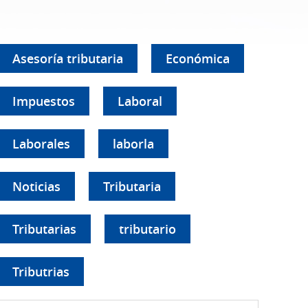
Asesoría tributaria
Económica
Impuestos
Laboral
Laborales
laborla
Noticias
Tributaria
Tributarias
tributario
Tributrias