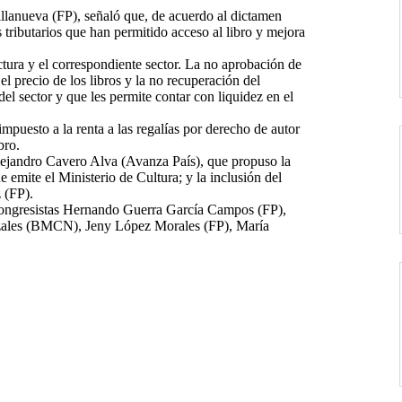
Villanueva (FP), señaló que, de acuerdo al dictamen
 tributarios que han permitido acceso al libro y mejora
ctura y el correspondiente sector. La no aprobación de
el precio de los libros y la no recuperación del
del sector y que les permite contar con liquidez en el
mpuesto a la renta a las regalías por derecho de autor
bro.
lejandro Cavero Alva (Avanza País), que propuso la
 emite el Ministerio de Cultura; y la inclusión del
z (FP).
s congresistas Hernando Guerra García Campos (FP),
zales (BMCN), Jeny López Morales (FP), María