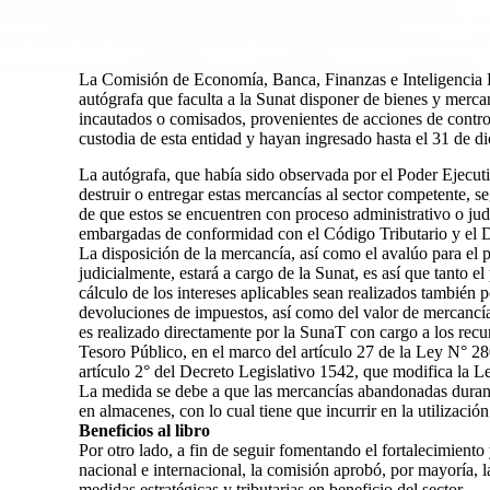
La Comisión de Economía, Banca, Finanzas e Inteligencia Fi
autógrafa que faculta a la Sunat disponer de bienes y merca
incautados o comisados, provenientes de acciones de control
custodia de esta entidad y hayan ingresado hasta el 31 de d
La autógrafa, que había sido observada por el Poder Ejecutiv
destruir o entregar estas mercancías al sector competente, 
de que estos se encuentren con proceso administrativo o jud
embargadas de conformidad con el Código Tributario y el D
La disposición de la mercancía, así como el avalúo para el 
judicialmente, estará a cargo de la Sunat, es así que tanto e
cálculo de los intereses aplicables sean realizados también 
devoluciones de impuestos, así como del valor de mercancí
es realizado directamente por la SunaT con cargo a los recu
Tesoro Público, en el marco del artículo 27 de la Ley N° 2
artículo 2° del Decreto Legislativo 1542, que modifica la 
La medida se debe a que las mercancías abandonadas duran
en almacenes, con lo cual tiene que incurrir en la utilizació
Beneficios al libro
Por otro lado, a fin de seguir fomentando el fortalecimiento y
nacional e internacional, la comisión aprobó, por mayoría, l
medidas estratégicas y tributarias en beneficio del sector.