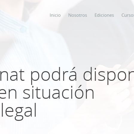
Inicio
Nosotros
Ediciones
Curso
os
s
nat podrá dispo
en situación
ODO SOBRE
legal