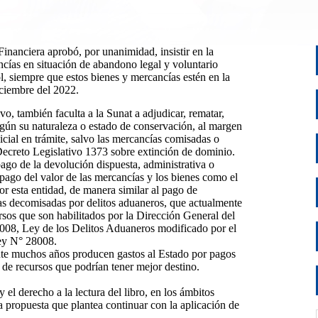
nanciera aprobó, por unanimidad, insistir en la
ncías en situación de abandono legal y voluntario
, siempre que estos bienes y mercancías estén en la
iciembre del 2022.
o, también faculta a la Sunat a adjudicar, rematar,
según su naturaleza o estado de conservación, al margen
icial en trámite, salvo las mercancías comisadas o
ecreto Legislativo 1373 sobre extinción de dominio.
pago de la devolución dispuesta, administrativa o
l pago del valor de las mercancías y los bienes como el
por esta entidad, de manera similar al pago de
as decomisadas por delitos aduaneros, que actualmente
rsos que son habilitados por la Dirección General del
8008, Ley de los Delitos Aduaneros modificado por el
Ley N° 28008.
te muchos años producen gastos al Estado por pagos
n de recursos que podrían tener mejor destino.
 el derecho a la lectura del libro, en los ámbitos
a propuesta que plantea continuar con la aplicación de