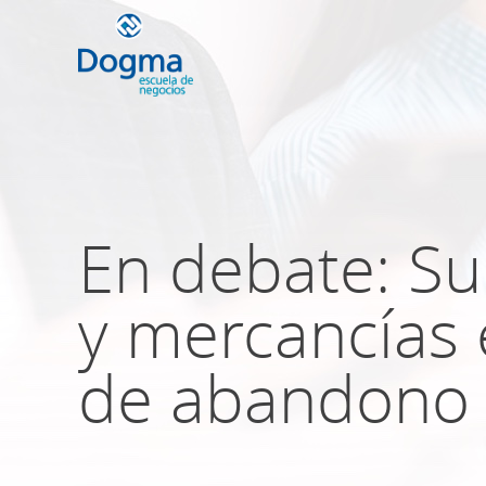
Conoce nuestr
próximos curso
En debate: Su
y mercancías 
TRIBUTACIÓN INTERNACIONAL | T
NO DOMICILIADOS
de abandono 
Más Cursos