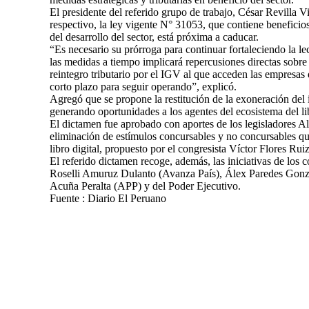
El presidente del referido grupo de trabajo, César Revilla 
respectivo, la ley vigente N° 31053, que contiene beneficios
del desarrollo del sector, está próxima a caducar.
“Es necesario su prórroga para continuar fortaleciendo la le
las medidas a tiempo implicará repercusiones directas sobre 
reintegro tributario por el IGV al que acceden las empresas 
corto plazo para seguir operando”, explicó.
Agregó que se propone la restitución de la exoneración del i
generando oportunidades a los agentes del ecosistema del li
El dictamen fue aprobado con aportes de los legisladores A
eliminación de estímulos concursables y no concursables que
libro digital, propuesto por el congresista Víctor Flores Rui
El referido dictamen recoge, además, las iniciativas de lo
Roselli Amuruz Dulanto (Avanza País), Álex Paredes Gon
Acuña Peralta (APP) y del Poder Ejecutivo.
Fuente : Diario El Peruano