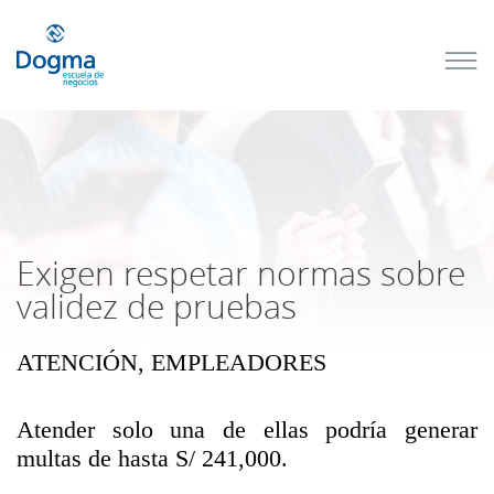
Conoce
nuestros
próximos
cursos
TRIBUTACIÓN
INTERNACIONAL
| TODO SOBRE
NO
DOMICILIADOS
Exigen respetar normas sobre
validez de pruebas
ATENCIÓN, EMPLEADORES
Más Cursos
Atender solo una de ellas podría generar
multas de hasta S/ 241,000.