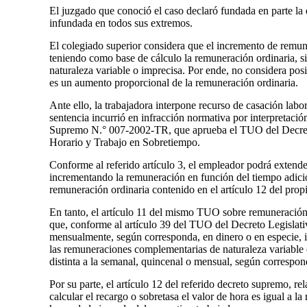
El juzgado que conoció el caso declaró fundada en parte la 
infundada en todos sus extremos.
El colegiado superior considera que el incremento de remun
teniendo como base de cálculo la remuneración ordinaria, s
naturaleza variable o imprecisa. Por ende, no considera pos
es un aumento proporcional de la remuneración ordinaria.
Ante ello, la trabajadora interpone recurso de casación labor
sentencia incurrió en infracción normativa por interpretació
Supremo N.° 007-2002-TR, que aprueba el TUO del Decreto
Horario y Trabajo en Sobretiempo.
Conforme al referido artículo 3, el empleador podrá extender
incrementando la remuneración en función del tiempo adiciona
remuneración ordinaria contenido en el artículo 12 del prop
En tanto, el artículo 11 del mismo TUO sobre remuneración o
que, conforme al artículo 39 del TUO del Decreto Legislativ
mensualmente, según corresponda, en dinero o en especie, i
las remuneraciones complementarias de naturaleza variable o
distinta a la semanal, quincenal o mensual, según correspon
Por su parte, el artículo 12 del referido decreto supremo, rel
calcular el recargo o sobretasa el valor de hora es igual a 