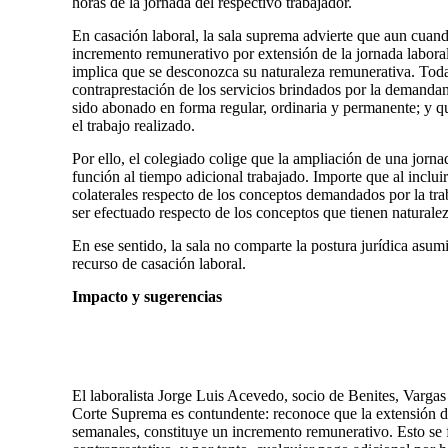
horas de la jornada del respectivo trabajador.
En casación laboral, la sala suprema advierte que aun cuan
incremento remunerativo por extensión de la jornada laboral
implica que se desconozca su naturaleza remunerativa. Toda
contraprestación de los servicios brindados por la demanda
sido abonado en forma regular, ordinaria y permanente; y qu
el trabajo realizado.
Por ello, el colegiado colige que la ampliación de una jorn
función al tiempo adicional trabajado. Importe que al inclui
colaterales respecto de los conceptos demandados por la tra
ser efectuado respecto de los conceptos que tienen naturale
En ese sentido, la sala no comparte la postura jurídica asumi
recurso de casación laboral.
Impacto y sugerencias
El laboralista Jorge Luis Acevedo, socio de Benites, Vargas
Corte Suprema es contundente: reconoce que la extensión de
semanales, constituye un incremento remunerativo. Esto se 