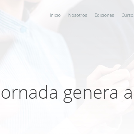
Inicio
Nosotros
Ediciones
Curso
os
s
 jornada genera 
ODO SOBRE