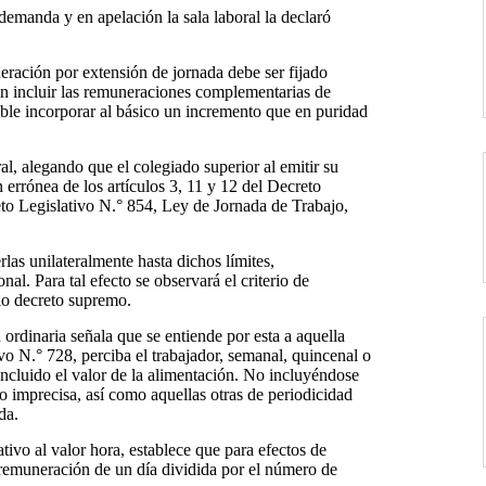
demanda y en apelación la sala laboral la declaró
eración por extensión de jornada debe ser fijado
in incluir las remuneraciones complementarias de
ible incorporar al básico un incremento que en puridad
al, alegando que el colegiado superior al emitir su
n errónea de los artículos 3, 11 y 12 del Decreto
 Legislativo N.° 854, Ley de Jornada de Trabajo,
las unilateralmente hasta dichos límites,
l. Para tal efecto se observará el criterio de
io decreto supremo.
rdinaria señala que se entiende por esta a aquella
o N.° 728, perciba el trabajador, semanal, quincenal o
ncluido el valor de la alimentación. No incluyéndose
 imprecisa, así como aquellas otras de periodicidad
da.
ativo al valor hora, establece que para efectos de
la remuneración de un día dividida por el número de