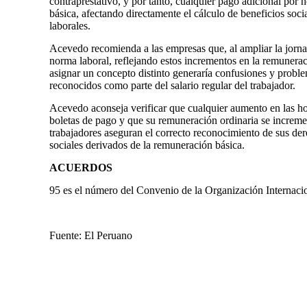
contraprestativo, y por tanto, cualquier pago adicional por 
básica, afectando directamente el cálculo de beneficios soc
laborales.
Acevedo recomienda a las empresas que, al ampliar la jorna
norma laboral, reflejando estos incrementos en la remuneraci
asignar un concepto distinto generaría confusiones y proble
reconocidos como parte del salario regular del trabajador.
Acevedo aconseja verificar que cualquier aumento en las hor
boletas de pago y que su remuneración ordinaria se increme
trabajadores aseguran el correcto reconocimiento de sus de
sociales derivados de la remuneración básica.
ACUERDOS
95 es el número del Convenio de la Organización Internacion
Fuente: El Peruano