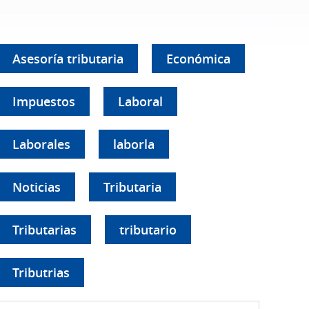
Asesoría tributaria
Económica
Impuestos
Laboral
Laborales
laborla
Noticias
Tributaria
Tributarias
tributario
Tributrias