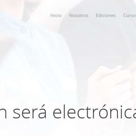
Inicio
Nosotros
Ediciones
Curso
os
s
ODO SOBRE
ón será electrónic