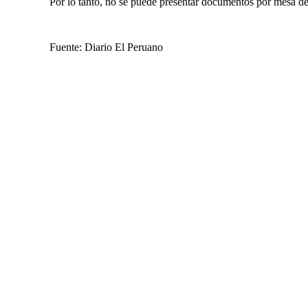
Por lo tanto, no se puede presentar documentos por mesa de p
Fuente: Diario El Peruano