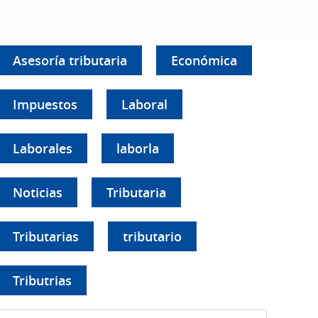
Asesoría tributaria
Económica
Impuestos
Laboral
Laborales
laborla
Noticias
Tributaria
Tributarias
tributario
Tributrias