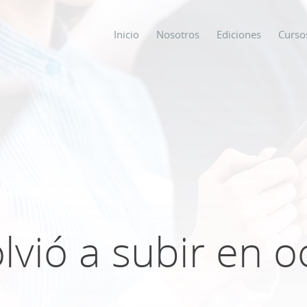
Inicio
Nosotros
Ediciones
Curso
os
s
ODO SOBRE
olvió a subir en 