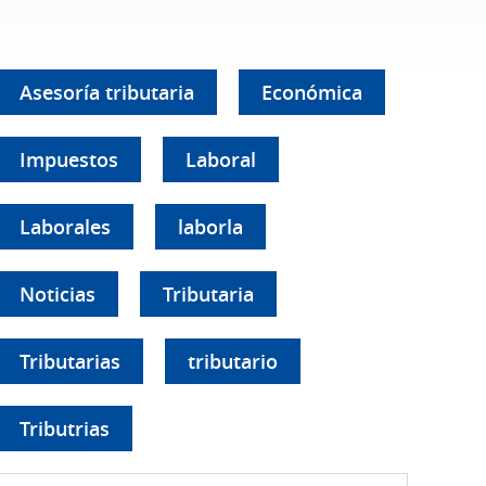
Asesoría tributaria
Económica
Impuestos
Laboral
Laborales
laborla
Noticias
Tributaria
Tributarias
tributario
Tributrias