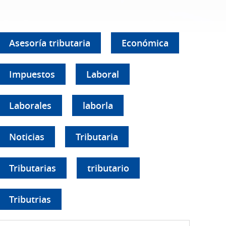
Asesoría tributaria
Económica
Impuestos
Laboral
Laborales
laborla
Noticias
Tributaria
Tributarias
tributario
Tributrias