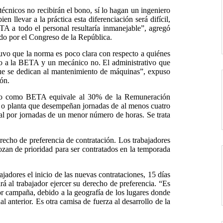
 técnicos no recibirán el bono, sí lo hagan un ingeniero
n llevar a la práctica esta diferenciación será difícil,
A a todo el personal resultaría inmanejable”, agregó
do por el Congreso de la República.
uvo que la norma es poco clara con respecto a quiénes
cho a la BETA y un mecánico no. El administrativo que
ue se dedican al mantenimiento de máquinas”, expuso
ón.
ido como BETA equivale al 30% de la Remuneración
 o planta que desempeñan jornadas de al menos cuatro
al por jornadas de un menor número de horas. Se trata
recho de preferencia de contratación. Los trabajadores
an de prioridad para ser contratados en la temporada
ajadores el inicio de las nuevas contrataciones, 15 días
á al trabajador ejercer su derecho de preferencia. “Es
or campaña, debido a la geografía de los lugares donde
al anterior. Es otra camisa de fuerza al desarrollo de la