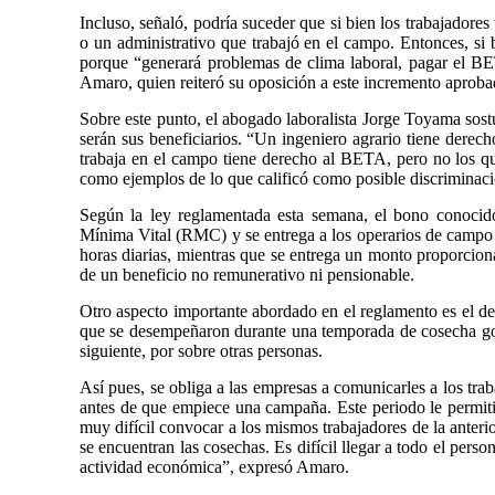
Incluso, señaló, podría suceder que si bien los trabajadores
o un administrativo que trabajó en el campo. Entonces, si bie
porque “generará problemas de clima laboral, pagar el BET
Amaro, quien reiteró su oposición a este incremento aproba
Sobre este punto, el abogado laboralista Jorge Toyama sost
serán sus beneficiarios. “Un ingeniero agrario tiene dere
trabaja en el campo tiene derecho al BETA, pero no los q
como ejemplos de lo que calificó como posible discriminaci
Según la ley reglamentada esta semana, el bono conoc
Mínima Vital (RMC) y se entrega a los operarios de campo
horas diarias, mientras que se entrega un monto proporcion
de un beneficio no remunerativo ni pensionable.
Otro aspecto importante abordado en el reglamento es el de
que se desempeñaron durante una temporada de cosecha goz
siguiente, por sobre otras personas.
Así pues, se obliga a las empresas a comunicarles a los trab
antes de que empiece una campaña. Este periodo le permitir
muy difícil convocar a los mismos trabajadores de la anteri
se encuentran las cosechas. Es difícil llegar a todo el person
actividad económica”, expresó Amaro.