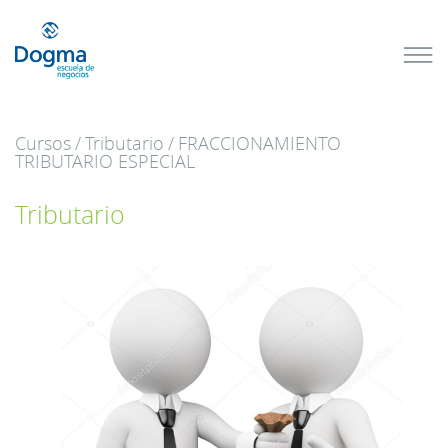
Conoce
nuestros
próximos
cursos
Cursos
/
Tributario
/
FRACCIONAMIENTO
TRIBUTACIÓN
TRIBUTARIO ESPECIAL
INTERNACIONAL
| TODO SOBRE
NO
DOMICILIADOS
Tributario
Más Cursos