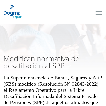
Conoce
nuestros
próximos
cursos
TRIBUTACIÓN
INTERNACIONAL
| TODO SOBRE
NO
DOMICILIADOS
Modifican normativa de
desafiliación al SPP
La Superintendencia de Banca, Seguros y AFP
Más Cursos
(SBS) modificó (Resolución N° 02843-2022)
el Reglamento Operativo para la Libre
Desafiliación Informada del Sistema Privado
de Pensiones (SPP) de aquellos afiliados que