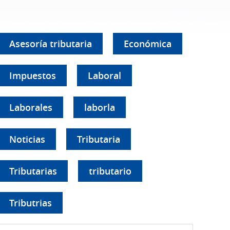
Asesoría tributaria
Económica
Impuestos
Laboral
Laborales
laborla
Noticias
Tributaria
Tributarias
tributario
Tributrias