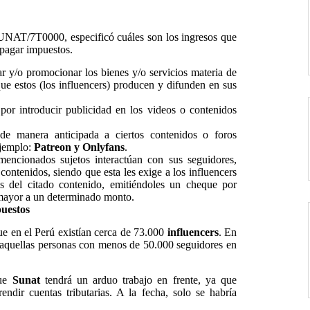
UNAT/7T0000, especificó cuáles son los ingresos que
 pagar impuestos.
r y/o promocionar los bienes y/o servicios materia de
que estos (los influencers) producen y difunden en sus
 por introducir publicidad en los videos o contenidos
 de manera anticipada a ciertos contenidos o foros
ejemplo:
Patreon y Onlyfans
.
encionados sujetos interactúan con sus seguidores,
contenidos, siendo que esta les exige a los influencers
es del citado contenido, emitiéndoles un cheque por
mayor a un determinado monto.
puestos
ue en el Perú existían cerca de 73.000
influencers
. En
: aquellas personas con menos de 50.000 seguidores en
que
Sunat
tendrá un arduo trabajo en frente, ya que
rendir cuentas tributarias. A la fecha, solo se habría