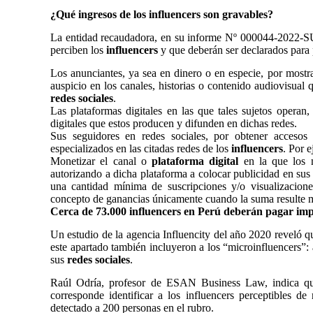
¿Qué ingresos de los influencers son gravables?
La entidad recaudadora, en su informe Nº 000044-2022-S
perciben los
influencers
y que deberán ser declarados para
Los anunciantes, ya sea en dinero o en especie, por mostra
auspicio en los canales, historias o contenido audiovisual 
redes sociales
.
Las plataformas digitales en las que tales sujetos operan,
digitales que estos producen y difunden en dichas redes.
Sus seguidores en redes sociales, por obtener accesos
especializados en las citadas redes de los
influencers
. Por 
Monetizar el canal o
plataforma digital
en la que los m
autorizando a dicha plataforma a colocar publicidad en sus 
una cantidad mínima de suscripciones y/o visualizacion
concepto de ganancias únicamente cuando la suma resulte 
Cerca de 73.000 influencers en Perú deberán pagar im
Un estudio de la agencia Influencity del año 2020 reveló q
este apartado también incluyeron a los “microinfluencers”
sus
redes sociales
.
Raúl Odría, profesor de ESAN Business Law, indica 
corresponde identificar a los influencers perceptibles de 
detectado a 200 personas en el rubro.