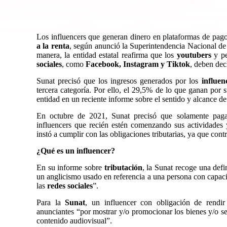
Los
influencers
que generan dinero en plataformas de pa
a la renta
, según anunció la Superintendencia Nacional de
manera, la entidad estatal reafirma que los
youtubers
y p
sociales
, como
Facebook, Instagram y Tiktok
, deben dec
Sunat precisó que los ingresos generados por los
influe
tercera categoría
. Por ello, el 29,5% de lo que ganan por su
entidad en un reciente informe sobre el sentido y alcance de 
En octubre de 2021,
Sunat
precisó que solamente pag
influencers que recién estén comenzando sus actividades y
instó a cumplir con las obligaciones tributarias, ya que cont
¿Qué es un influencer?
En su informe sobre
tributación
, la
Sunat
recoge una defin
un anglicismo usado en referencia a una persona con capacid
las
redes sociales
”.
Para la
Sunat
, un
influencer
con obligación de rendir 
anunciantes “por mostrar y/o promocionar los bienes y/o ser
contenido audiovisual”.