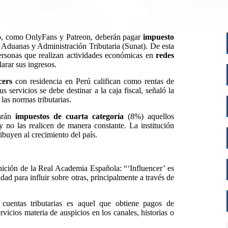
go, como
OnlyFans y Patreon
, deberán pagar
impuesto
 Aduanas y Administración Tributaria (
Sunat
). De esta
ersonas que realizan actividades económicas en
redes
larar sus ingresos.
ncers
con residencia en Perú califican como
rentas de
s servicios se debe destinar a la caja fiscal, señaló la
las normas tributarias.
arán
impuestos de cuarta categoría
(8%) aquellos
 no las realicen de manera constante. La institución
ribuyen al crecimiento del país.
ición de la Real Academia Española: “‘Influencer’ es
ad para influir sobre otras, principalmente a través de
cuentas tributarias es aquel que obtiene pagos de
vicios materia de auspicios en los canales, historias o