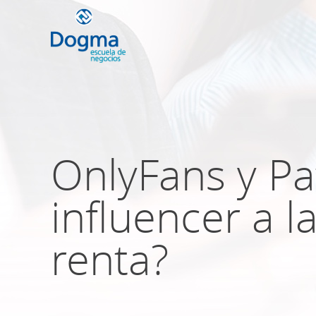
Conoce nuestr
próximos curso
OnlyFans y Pa
influencer a l
TRIBUTACIÓN INTERNACIONAL | T
NO DOMICILIADOS
renta?
Más Cursos