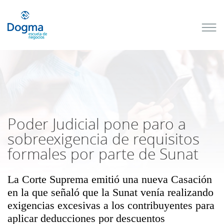
Conoce
nuestros
próximos
cursos
TRIBUTACIÓN
INTERNACIONAL
| TODO SOBRE
NO
DOMICILIADOS
Poder Judicial pone paro a
sobreexigencia de requisitos
formales por parte de Sunat
Más Cursos
La Corte Suprema emitió una nueva Casación
en la que señaló que la Sunat venía realizando
exigencias excesivas a los contribuyentes para
aplicar deducciones por descuentos