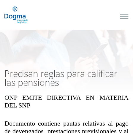
Conoce
nuestros
próximos
cursos
TRIBUTACIÓN
INTERNACIONAL
| TODO SOBRE
NO
DOMICILIADOS
Precisan reglas para calificar
las pensiones
ONP EMITE DIRECTIVA EN MATERIA
Más Cursos
DEL SNP
Documento contiene pautas relativas al pago
de devengados, prestaciones previsionales y al